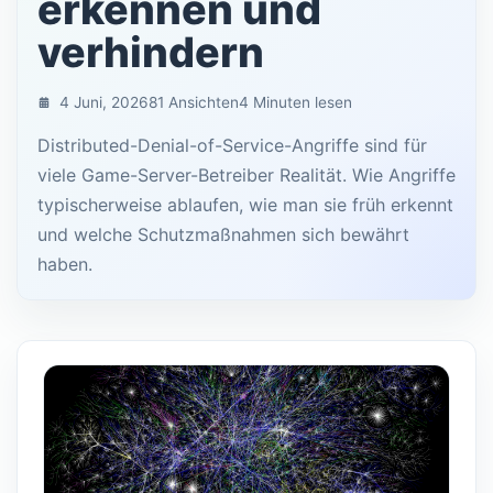
erkennen und
verhindern
4 Juni, 2026
81 Ansichten
4 Minuten lesen
Distributed-Denial-of-Service-Angriffe sind für
viele Game-Server-Betreiber Realität. Wie Angriffe
typischerweise ablaufen, wie man sie früh erkennt
und welche Schutzmaßnahmen sich bewährt
haben.