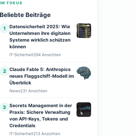
IM FOKUS
Beliebte Beiträge
Datensicherheit 2025: Wie
1
Unternehmen ihre digitalen
Systeme wirklich schützen
können
IT-Sicherheit
294 Ansichten
Claude Fable 5: Anthropics
2
neues Flaggschiff-Modell im
Überblick
News
231 Ansichten
Secrets Management in der
3
Praxis: Sichere Verwaltung
von API-Keys, Tokens und
Credentials
IT-Sicherheit
213 Ansichten