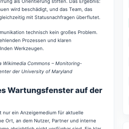
rrung als Orientierung stiften. Das Ergebnis:
auen wird beschädigt, und das Team, das
leichzeitig mit Statusnachfragen überflutet.
munikation technisch kein großes Problem.
n fehlenden Prozessen und klaren
gelnden Werkzeugen.
via Wikimedia Commons – Monitoring-
enter der University of Maryland
es Wartungsfenster auf der
ht nur ein Anzeigemedium für aktuelle
he Ort, an dem Nutzer, Partner und interne
 absichtlich nicht verfügbar sind. Ein klar