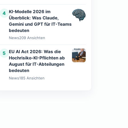
KI-Modelle 2026 im
4
Überblick: Was Claude,
Gemini und GPT für IT-Teams
bedeuten
News
209 Ansichten
EU AI Act 2026: Was die
5
Hochrisiko-KI-Pflichten ab
August für IT-Abteilungen
bedeuten
News
185 Ansichten