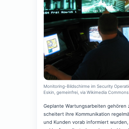
Monitoring-Bildschirme im Security Operat
Eskin, gemeinfrei, via Wikimedia Commons
Geplante Wartungsarbeiten gehören z
scheitert ihre Kommunikation regelm
und Kunden vorab informiert wurden,