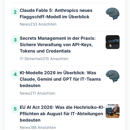
Claude Fable 5: Anthropics neues
2
Flaggschiff-Modell im Überblick
News
233 Ansichten
Secrets Management in der Praxis:
3
Sichere Verwaltung von API-Keys,
Tokens und Credentials
IT-Sicherheit
215 Ansichten
KI-Modelle 2026 im Überblick: Was
4
Claude, Gemini und GPT für IT-Teams
bedeuten
News
211 Ansichten
EU AI Act 2026: Was die Hochrisiko-KI-
5
Pflichten ab August für IT-Abteilungen
bedeuten
News
186 Ansichten