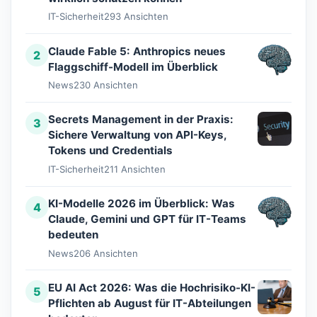
IT-Sicherheit
293 Ansichten
Claude Fable 5: Anthropics neues
2
Flaggschiff-Modell im Überblick
News
230 Ansichten
Secrets Management in der Praxis:
3
Sichere Verwaltung von API-Keys,
Tokens und Credentials
IT-Sicherheit
211 Ansichten
KI-Modelle 2026 im Überblick: Was
4
Claude, Gemini und GPT für IT-Teams
bedeuten
News
206 Ansichten
EU AI Act 2026: Was die Hochrisiko-KI-
5
Pflichten ab August für IT-Abteilungen