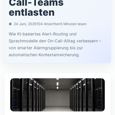
Call-Teams
entlasten
24 Juni, 2026
104 Ansichten
5 Minuten lesen
Wie KI-basiertes Alert-Routing und
Sprachmodelle den On-Call-Alltag verbessern –
von smarter Alarmgruppierung bis zur
automatischen Kontextanreicherung.