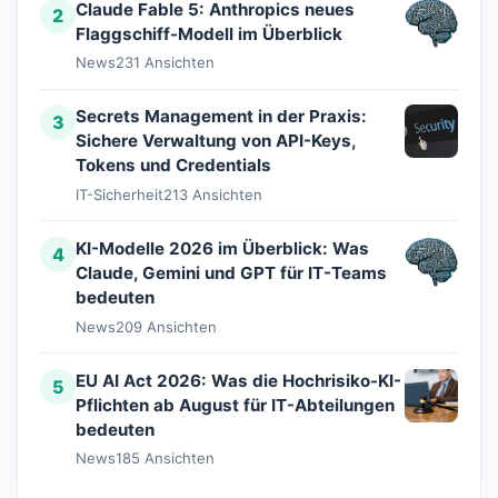
Claude Fable 5: Anthropics neues
2
Flaggschiff-Modell im Überblick
News
231 Ansichten
Secrets Management in der Praxis:
3
Sichere Verwaltung von API-Keys,
Tokens und Credentials
IT-Sicherheit
213 Ansichten
KI-Modelle 2026 im Überblick: Was
4
Claude, Gemini und GPT für IT-Teams
bedeuten
News
209 Ansichten
EU AI Act 2026: Was die Hochrisiko-KI-
5
Pflichten ab August für IT-Abteilungen
bedeuten
News
185 Ansichten