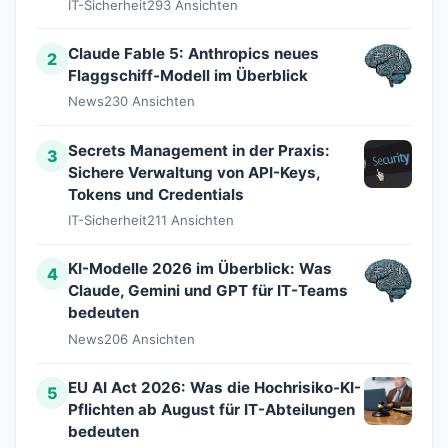
IT-Sicherheit
293 Ansichten
Claude Fable 5: Anthropics neues
2
Flaggschiff-Modell im Überblick
News
230 Ansichten
Secrets Management in der Praxis:
3
Sichere Verwaltung von API-Keys,
Tokens und Credentials
IT-Sicherheit
211 Ansichten
KI-Modelle 2026 im Überblick: Was
4
Claude, Gemini und GPT für IT-Teams
bedeuten
News
206 Ansichten
EU AI Act 2026: Was die Hochrisiko-KI-
5
Pflichten ab August für IT-Abteilungen
bedeuten