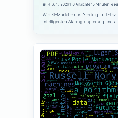
4 Juni, 2026
118 Ansichten
5 Minuten lese
Wie KI-Modelle das Alerting in IT-Te
intelligenten Alarmgruppierung und 