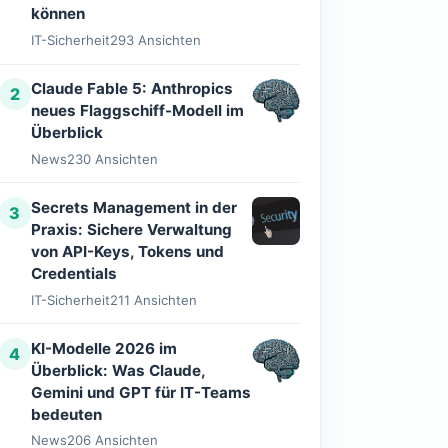
können
IT-Sicherheit
293 Ansichten
Claude Fable 5: Anthropics
2
neues Flaggschiff-Modell im
Überblick
News
230 Ansichten
Secrets Management in der
3
Praxis: Sichere Verwaltung
von API-Keys, Tokens und
Credentials
IT-Sicherheit
211 Ansichten
KI-Modelle 2026 im
4
Überblick: Was Claude,
Gemini und GPT für IT-Teams
bedeuten
News
206 Ansichten