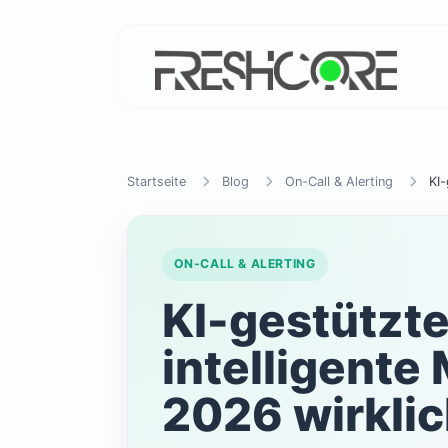
Startseite
Blog
On-Call & Alerting
KI-
ON-CALL & ALERTING
KI-gestützte
intelligente
2026 wirklic