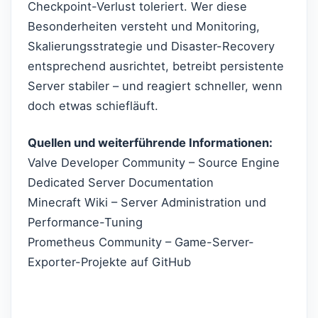
Checkpoint-Verlust toleriert. Wer diese
Besonderheiten versteht und Monitoring,
Skalierungsstrategie und Disaster-Recovery
entsprechend ausrichtet, betreibt persistente
Server stabiler – und reagiert schneller, wenn
doch etwas schiefläuft.
Quellen und weiterführende Informationen:
Valve Developer Community – Source Engine
Dedicated Server Documentation
Minecraft Wiki – Server Administration und
Performance-Tuning
Prometheus Community – Game-Server-
Exporter-Projekte auf GitHub