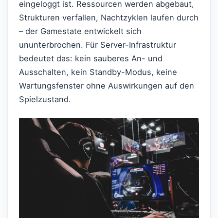
eingeloggt ist. Ressourcen werden abgebaut,
Strukturen verfallen, Nachtzyklen laufen durch
– der Gamestate entwickelt sich
ununterbrochen. Für Server-Infrastruktur
bedeutet das: kein sauberes An- und
Ausschalten, kein Standby-Modus, keine
Wartungsfenster ohne Auswirkungen auf den
Spielzustand.