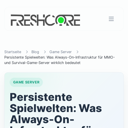
Startseite
Blog
Game Server
Persistente Spielwelten: Was Always-On-Infrastruktur für MMO-
und Survival-Game-Server wirklich bedeutet
GAME SERVER
Persistente
Spielwelten: Was
Always-On-