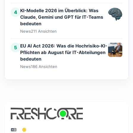
KI-Modelle 2026 im Überblick: Was
4
Claude, Gemini und GPT für IT-Teams
bedeuten
News
211 Ansichten
EU AI Act 2026: Was die Hochrisiko-KI-
5
Pflichten ab August für IT-Abteilungen
bedeuten
News
186 Ansichten