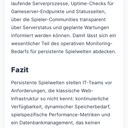
laufende Serverprozesse, Uptime-Checks für
Gameserver-Endpunkte und Statusseiten,
über die Spieler-Communities transparent
über Serverstatus und geplante Wartungen
informiert werden können. Damit lässt sich ein
wesentlicher Teil des operativen Monitoring-
Bedarfs für persistente Spielwelten abdecken.
Fazit
Persistente Spielwelten stellen IT-Teams vor
Anforderungen, die klassische Web-
Infrastruktur so nicht kennt: kontinuierliche
Verfügbarkeit, dynamischer Speicherbedarf,
spielspezifische Performance-Metriken und
ein Datenbankmanagement, das keinen