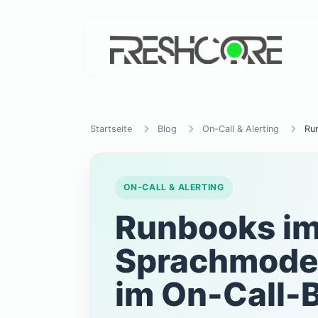
Startseite
Blog
On-Call & Alerting
Run
ON-CALL & ALERTING
Runbooks im 
Sprachmodel
im On-Call-