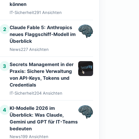
können
IT-Sicherheit
291 Ansichten
Claude Fable 5: Anthropics
2
neues Flaggschiff-Modell im
Überblick
News
227 Ansichten
Secrets Management in der
3
Praxis: Sichere Verwaltung
von API-Keys, Tokens und
Credentials
IT-Sicherheit
204 Ansichten
KI-Modelle 2026 im
4
Überblick: Was Claude,
Gemini und GPT für IT-Teams
bedeuten
News
199 Ansichten