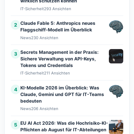
wirklich schützen können
IT-Sicherheit
293 Ansichten
Claude Fable 5: Anthropics neues
2
Flaggschiff-Modell im Überblick
News
230 Ansichten
Secrets Management in der Praxis:
3
Sichere Verwaltung von API-Keys,
Tokens und Credentials
IT-Sicherheit
211 Ansichten
KI-Modelle 2026 im Überblick: Was
4
Claude, Gemini und GPT für IT-Teams
bedeuten
News
206 Ansichten
EU AI Act 2026: Was die Hochrisiko-KI-
5
Pflichten ab August für IT-Abteilungen